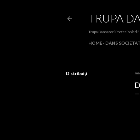
TRUPA D
Trupa Dansatori Profesionisti
HOME
DANS SOCIETA
Distribuiți
mai
D