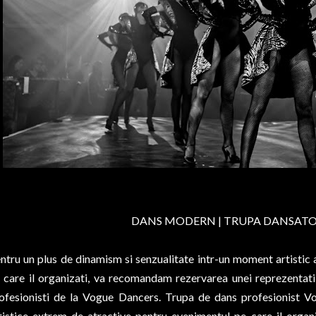
DANS MODERN | TRUPA DANSATO
ntru un plus de dinamism si senzualitate intr-un moment artistic
 care il organizati, va recomandam rezervarea unei reprezentat
ofesionisti de la Vogue Dancers. Trupa de dans profesionist 
tistice extrem de atractive pentru evenimentul pe care il orga