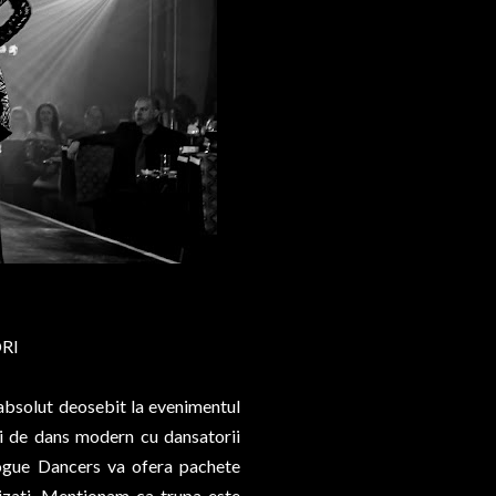
RI
 absolut deosebit la evenimentul
ii de dans modern cu dansatorii
Vogue Dancers va ofera pachete
nizati. Mentionam ca trupa este