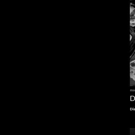
mai
D
Dis