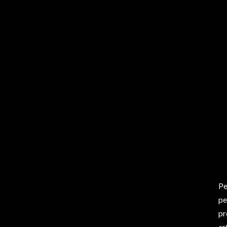
Pe
pe
pr
ar