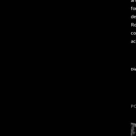
fo
de
Ro
co
ac
Dis
P